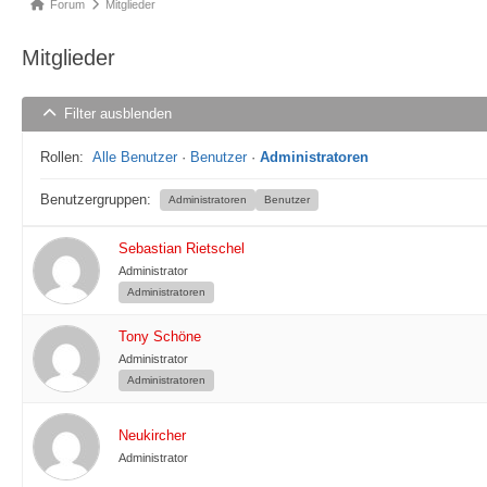
Forum-
Forum
Mitglieder
Breadcrumbs
Mitglieder
-
Du
Filter ausblenden
bist
hier:
Rollen:
Alle Benutzer
·
Benutzer
·
Administratoren
Benutzergruppen:
Administratoren
Benutzer
Sebastian Rietschel
Administrator
Administratoren
Tony Schöne
Administrator
Administratoren
Neukircher
Administrator