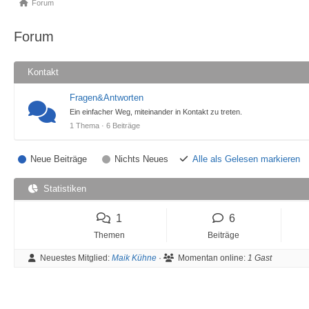
Forum-
Forum
Breadcrumbs
Forum
-
Du
Kontakt
bist
hier:
Fragen&Antworten
Ein einfacher Weg, miteinander in Kontakt zu treten.
1 Thema · 6 Beiträge
Neue Beiträge
Nichts Neues
Alle als Gelesen markieren
Statistiken
1
6
Themen
Beiträge
Neuestes Mitglied:
Maik Kühne
·
Momentan online:
1 Gast