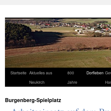
Neukirch-Sachsen.de
Zum
Startseite
Aktuelles aus
800
Dorfleben
Ge
Inhalt
Neukirch
Jahre
Ha
springen
Burgenberg-Spielplatz