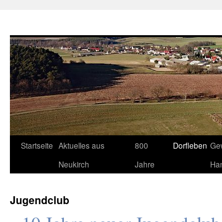
Neukirch-Sachsen.de
Zum
Startseite
Aktuelles aus
800
Dorfleben
Ge
Inhalt
Neukirch
Jahre
Ha
springen
Jugendclub