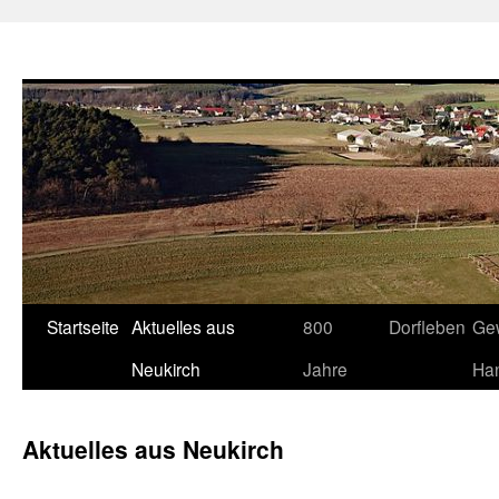
Neukirch-Sachsen.de
Zum
Startseite
Aktuelles aus
800
Dorfleben
Ge
Inhalt
Neukirch
Jahre
Ha
springen
Aktuelles aus Neukirch