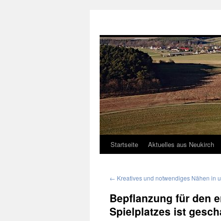
Neukirch-Sachsen.de
Startseite
Aktuelles aus Neukirch
Zum
Inhalt
←
Kreatives und notwendiges Nähen in 
springen
Bepflanzung für den 
Spielplatzes ist gescha