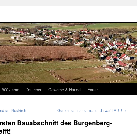
800 Jahre
Dorfleben
Gewerbe & Handel
Forum
und um Neukirch
Gemeinsam einsam… und zwar LAUT!
→
ersten Bauabschnitt des Burgenberg-
fft!