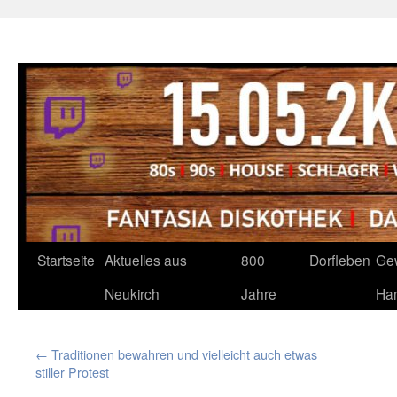
Neukirch-Sachsen.de
Zum
Startseite
Aktuelles aus
800
Dorfleben
Ge
Inhalt
Neukirch
Jahre
Ha
springen
←
Traditionen bewahren und vielleicht auch etwas
stiller Protest