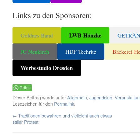
Links zu den Sponsoren:
LWB Hönzke
Goldnes Band
GETRÄ
JC Neukirch
HDF Techritz
Bäckerei H
Werbestudio Dresden
Teilen
Dieser Beitrag wurde unter
Allgemein
,
Jugendclub
,
Veranstaltu
Lesezeichen für den
Permalink
.
←
Traditionen bewahren und vielleicht auch etwas
stiller Protest