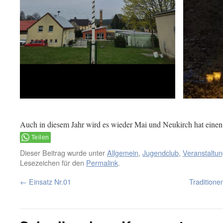
Auch in diesem Jahr wird es wieder Mai und Neukirch hat eine
Teilen
Dieser Beitrag wurde unter
Allgemein
,
Jugendclub
,
Veranstaltu
Lesezeichen für den
Permalink
.
←
Einsatz Nr.01
Traditione