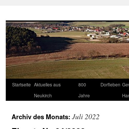
Neukirch-Sachsen.de
Zum
Startseite
Aktuelles aus
800
Dorfleben
Ge
Inhalt
Neukirch
Jahre
Ha
springen
Juli 2022
Archiv des Monats: