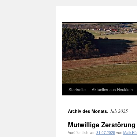
Neukirch-Sachsen.de
Startseite
Aktuelles aus Neukirch
Zum
Inhalt
Juli 2025
Archiv des Monats:
springen
Mutwillige Zerstörung
Veröffentlicht am
31.07.2025
von
Maik K