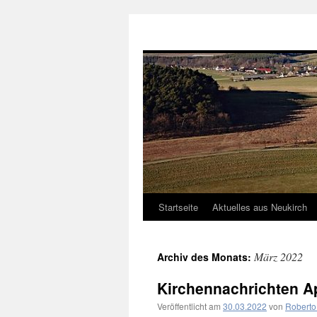
Neukirch-Sachsen.de
Startseite
Aktuelles aus Neukirch
Zum
Inhalt
März 2022
Archiv des Monats:
springen
Kirchennachrichten Ap
Veröffentlicht am
30.03.2022
von
Roberto