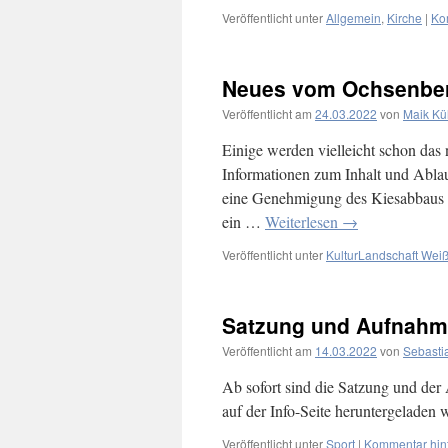
Veröffentlicht unter
Allgemein
,
Kirche
|
Ko
Neues vom Ochsenb
Veröffentlicht am
24.03.2022
von
Maik K
Einige werden vielleicht schon da
Informationen zum Inhalt und Ablau
eine Genehmigung des Kiesabbaus is
ein …
Weiterlesen
→
Veröffentlicht unter
KulturLandschaft Wei
Satzung und Aufnahme
Veröffentlicht am
14.03.2022
von
Sebasti
Ab sofort sind die Satzung und der
auf der Info-Seite heruntergeladen 
Veröffentlicht unter
Sport
|
Kommentar hin