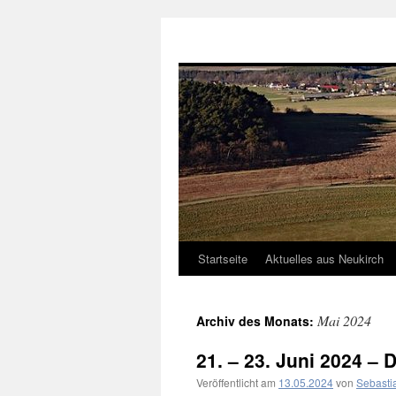
Neukirch-Sachsen.de
Startseite
Aktuelles aus Neukirch
Zum
Inhalt
Mai 2024
Archiv des Monats:
springen
21. – 23. Juni 2024 – 
Veröffentlicht am
13.05.2024
von
Sebasti