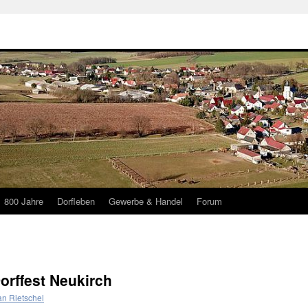
800 Jahre
Dorfleben
Gewerbe & Handel
Forum
Dorffest Neukirch
an Rietschel