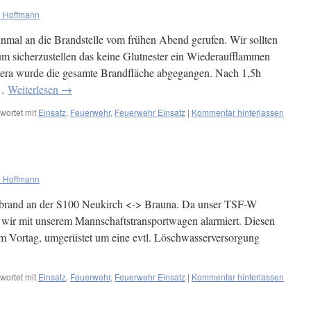
 Hoffmann
mal an die Brandstelle vom frühen Abend gerufen. Wir sollten
m sicherzustellen das keine Glutnester ein Wiederaufflammen
era wurde die gesamte Brandfläche abgegangen. Nach 1,5h
 …
Weiterlesen
→
wortet mit
Einsatz
,
Feuerwehr
,
Feuerwehr Einsatz
|
Kommentar hinterlassen
 Hoffmann
brand an der S100 Neukirch <-> Brauna. Da unser TSF-W
 wir mit unserem Mannschaftstransportwagen alarmiert. Diesen
am Vortag, umgerüstet um eine evtl. Löschwasserversorgung
wortet mit
Einsatz
,
Feuerwehr
,
Feuerwehr Einsatz
|
Kommentar hinterlassen