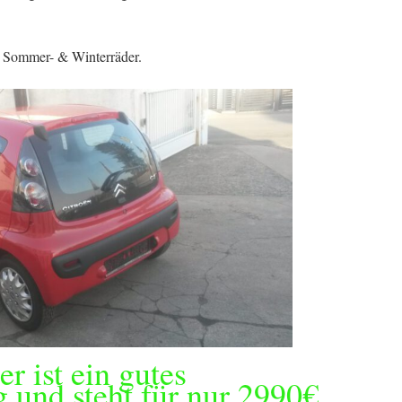
z Sommer- & Winterräder.
er ist ein gutes
 und steht für nur 2990€