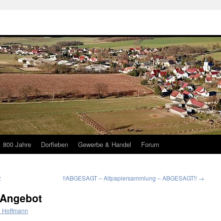
800 Jahre
Dorfleben
Gewerbe & Handel
Forum
z
!!ABGESAGT – Altpapiersammlung – ABGESAGT!!
→
 Angebot
 Hoffmann