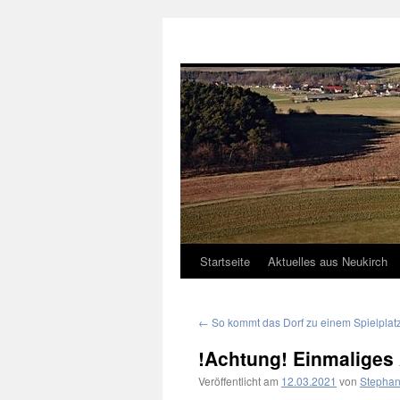
Neukirch-Sachsen.de
Startseite
Aktuelles aus Neukirch
Zum
Inhalt
←
So kommt das Dorf zu einem Spielplat
springen
!Achtung! Einmaliges
Veröffentlicht am
12.03.2021
von
Stephan