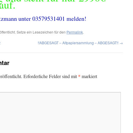
auf.
Lotzmann unter 03579531401 melden!
ffentlicht. Setze ein Lesezeichen für den
Permalink
.
z
!!ABGESAGT – Altpapiersammlung – ABGESAGT!!
→
tar
*
öffentlicht.
Erforderliche Felder sind mit
markiert