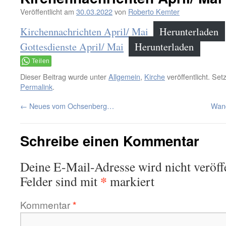
Veröffentlicht am
30.03.2022
von
Roberto Kemter
Kirchennachrichten April/ Mai
Herunterladen
Gottesdienste April/ Mai
Herunterladen
Teilen
Dieser Beitrag wurde unter
Allgemein
,
Kirche
veröffentlicht. Set
Permalink
.
←
Neues vom Ochsenberg…
Wan
Schreibe einen Kommentar
Deine E-Mail-Adresse wird nicht veröffe
*
Felder sind mit
markiert
Kommentar
*