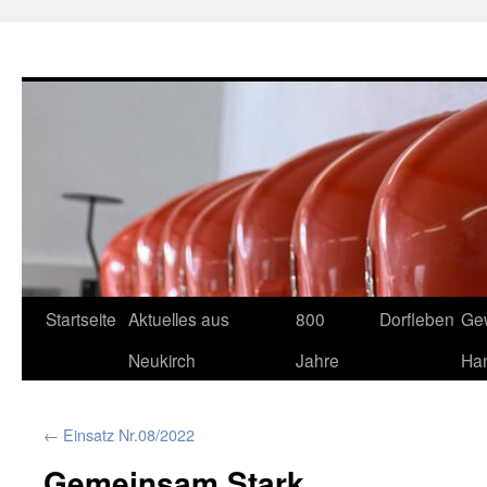
Neukirch-Sachsen.de
Zum
Startseite
Aktuelles aus
800
Dorfleben
Ge
Inhalt
Neukirch
Jahre
Ha
springen
←
Einsatz Nr.08/2022
Gemeinsam Stark