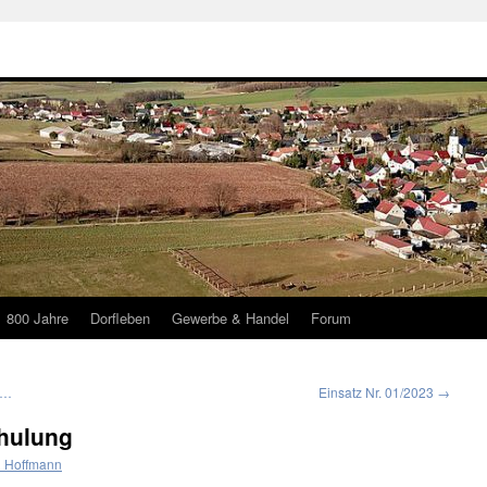
800 Jahre
Dorfleben
Gewerbe & Handel
Forum
 …
Einsatz Nr. 01/2023
→
hulung
 Hoffmann