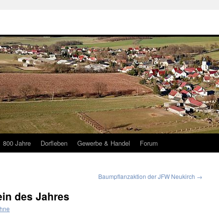
800 Jahre
Dorfleben
Gewerbe & Handel
Forum
Baumpflanzaktion der JFW Neukirch
→
in des Jahres
ühne