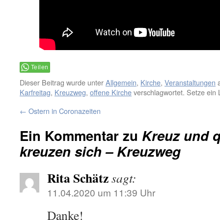
Teilen
Dieser Beitrag wurde unter
Allgemein
,
Kirche
,
Veranstaltungen
a
Karfreitag
,
Kreuzweg
,
offene Kirche
verschlagwortet. Setze ein
←
Ostern in Coronazeiten
Ein Kommentar zu
Kreuz und 
kreuzen sich – Kreuzweg
Rita Schätz
sagt:
11.04.2020 um 11:39 Uhr
Danke!