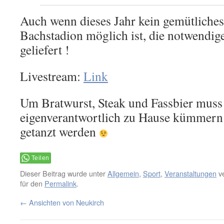
Auch wenn dieses Jahr kein gemütlich
Bachstadion möglich ist, die notwendig
geliefert !
Livestream:
Link
Um Bratwurst, Steak und Fassbier muss s
eigenverantwortlich zu Hause kümmern
getanzt werden
Teilen
Dieser Beitrag wurde unter
Allgemein
,
Sport
,
Veranstaltungen
ve
für den
Permalink
.
←
Ansichten von Neukirch