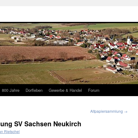
800 Jahre
Dorfleben
Gewerbe & Handel
Forum
Altpapiersammlung
→
ung SV Sachsen Neukirch
an Rietschel