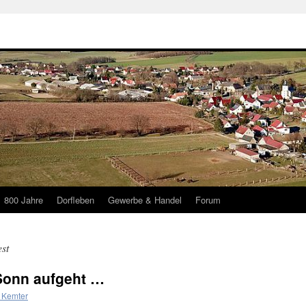
800 Jahre
Dorfleben
Gewerbe & Handel
Forum
st
Sonn aufgeht …
 Kemter