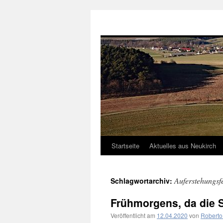
Neukirch-Sachsen.de
Startseite
Aktuelles aus Neukirch
Zum
Inhalt
Auferstehungsfe
Schlagwortarchiv:
springen
Frühmorgens, da die 
Veröffentlicht am
12.04.2020
von
Roberto