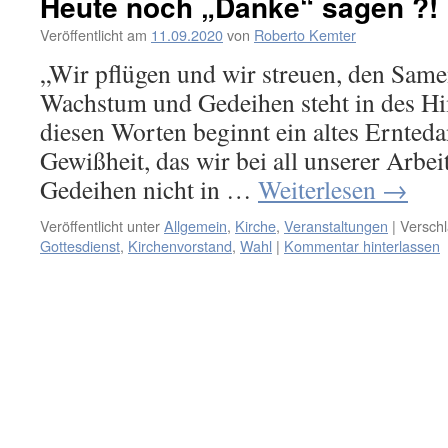
Heute noch „Danke“ sagen ?!
Veröffentlicht am
11.09.2020
von
Roberto Kemter
„Wir pflügen und wir streuen, den Same
Wachstum und Gedeihen steht in des 
diesen Worten beginnt ein altes Ernteda
Gewißheit, das wir bei all unserer Arbe
Gedeihen nicht in …
Weiterlesen
→
Veröffentlicht unter
Allgemein
,
Kirche
,
Veranstaltungen
|
Verschl
Gottesdienst
,
Kirchenvorstand
,
Wahl
|
Kommentar hinterlassen