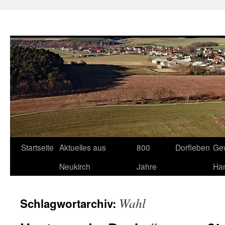
Neukirch-Sachsen.de
Zum
Startseite
Aktuelles aus
800
Dorfleben
Ge
Inhalt
Neukirch
Jahre
Ha
springen
Wahl
Schlagwortarchiv: