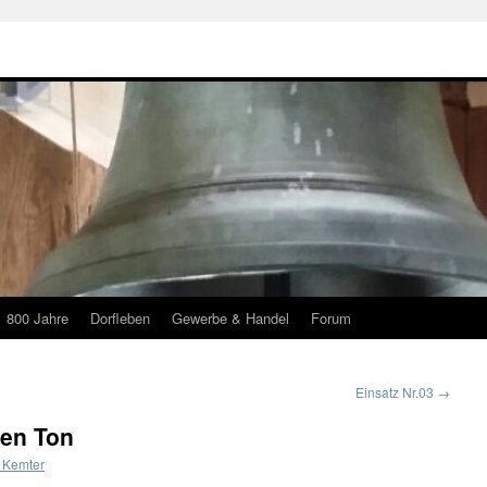
800 Jahre
Dorfleben
Gewerbe & Handel
Forum
Einsatz Nr.03
→
len Ton
 Kemter