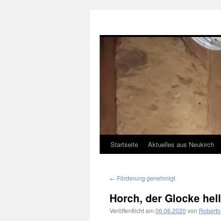
Neukirch-Sachsen.de
Startseite
Aktuelles aus Neukirch
Zum
Inhalt
←
Förderung genehmigt
springen
Horch, der Glocke hel
Veröffentlicht am
06.06.2020
von
Roberto