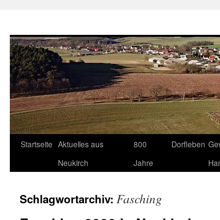
Neukirch-Sachsen.de
Zum
Startseite
Aktuelles aus
800
Dorfleben
Ge
Inhalt
Neukirch
Jahre
Ha
springen
Fasching
Schlagwortarchiv: